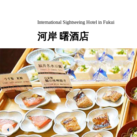
International Sightseeing Hotel in Fukui
河岸 曙酒店