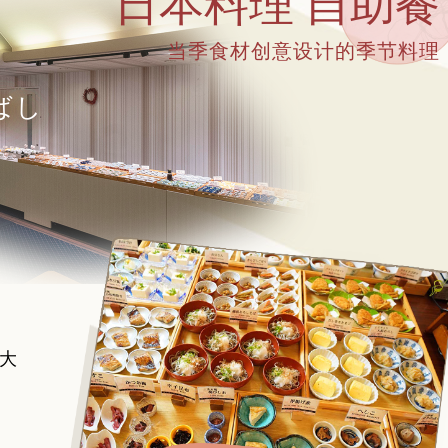
日本料理 自助餐
当季食材创意设计的季节料理
ばし
大