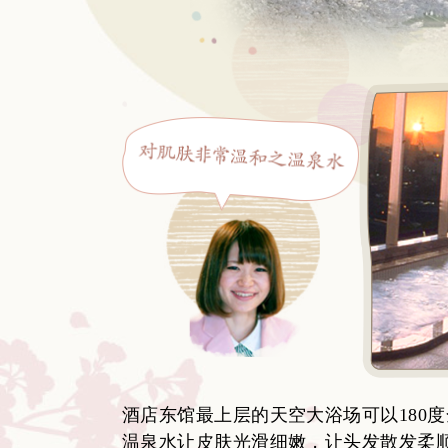
酒店东馆最上层的天空大浴场可以180
温泉水让皮肤光滑细嫩，让头发散发柔