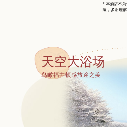
* 本酒店不
险，多谢理
天空大浴场
鸟瞰福井顿感旅途之美