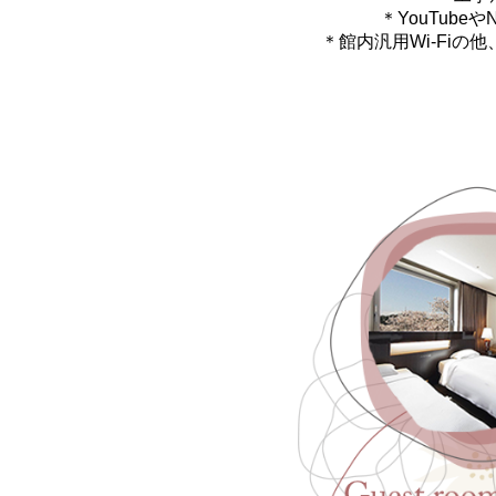
＊YouTubeや
＊館内汎用Wi-Fi