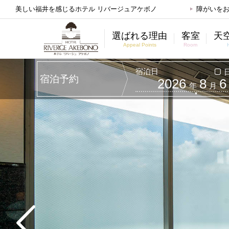
美しい福井を感じるホテル リバージュアケボノ
障がいを
選ばれる理由
客室
天
Appeal Points
Room
宿泊日
宿泊予約
2026
8
6
年
月