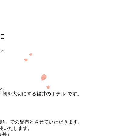
に
い。
し、
"朝を大切にする福井のホテル"です。
順」での配布とさせていただきます。
改装いたします。
象外）