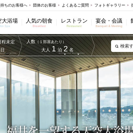
お持ちのお客様へ
団体のお客様
よくあるご質問
フォトギャラリー
空大浴場
人気の朝食
レストラン
宴会・会議
Hot Spa
Breakfast
Restaurant
Banquet & Meeting
人数
日程未定
（１部屋あたり）
検索
1
2
日
大人
泊
名