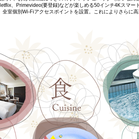
Netflix、Primevideo(要登録)などが楽しめる50インチ4Kス
の他、全室個別Wi-Fiアクセスポイントを設置。これによりさらに