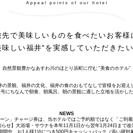
Appeal points of our hotel
旅先で美味しいものを食べたいお客様
美味しい福井”を実感していただきた
自然景観豊かなあすわ川のほとり浜町に佇む "美食のホテル"
井の景観、福井の文化、福井の食のおもてなしで皆様をお迎え
号にちなんで朝食、朝風呂、朝の景観に適した立地を活かした
NEWS
ーン」チャージ券は、当ホテルではご予約順ではなく「ご到着
知らせ】
大浴場・サウナを本年11月1日から翌年1月24日まで
期間中、お1人様1泊につき500円キャッシュバック（添い寝対