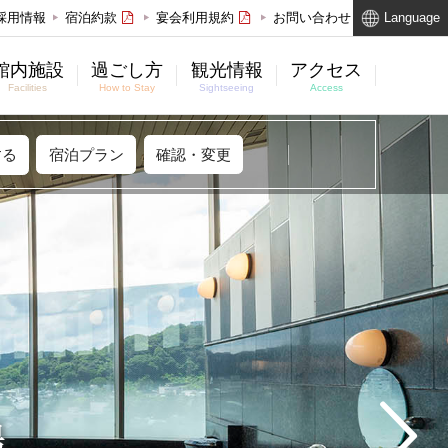
採用情報
宿泊約款
宴会利用規約
お問い合わせ
Language
館内施設
過ごし方
観光情報
アクセス
Facilities
How to Stay
Sightseeing
Access
する
宿泊プラン
確認・変更